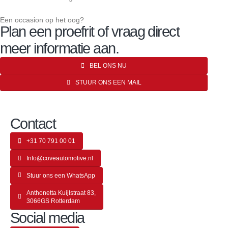
Een occasion op het oog?
Plan een proefrit of vraag direct
meer informatie aan.
BEL ONS NU
STUUR ONS EEN MAIL
Contact
+31 70 791 00 01
Info@coveautomotive.nl
Stuur ons een WhatsApp
Anthonetta Kuijlstraat 83,
3066GS Rotterdam
Social media